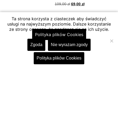
109,00
zł
69,00
zł
Wybierz opcje
Ta strona korzysta z ciasteczek aby świadczyć
usługi na najwyższym poziomie. Dalsze korzystanie
ze strony oznacza, że zgadzasz się na ich użycie.
Polityka plików Cookies
Pomoc
Formy płatności
Regulamin
Kontakt
Zgoda
Nie wyrażam zgody
Polityka plików cookies
Zwrot towaru
Polityka plików Cookies
+48 501 781 392
bok@stilissima.pl
Wybrani producenci
&nbsp
Bellisima Moda
Rosa99
Blu Royal
Sainth by Lawia